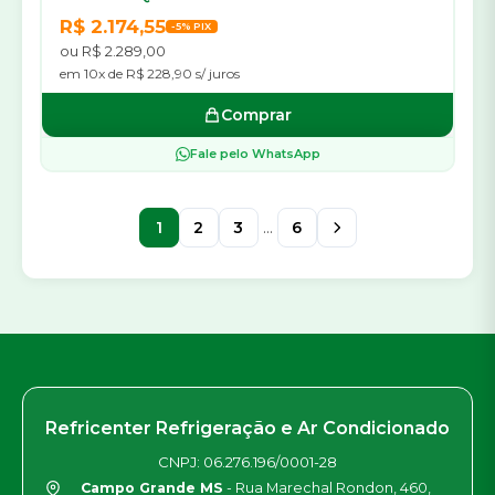
R$ 2.174,55
-5% PIX
ou R$ 2.289,00
em 10x de R$ 228,90 s/ juros
Comprar
Fale pelo WhatsApp
1
2
3
...
6
Refricenter Refrigeração e Ar Condicionado
CNPJ: 06.276.196/0001-28
Campo Grande MS
- Rua Marechal Rondon, 460,