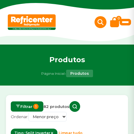
0
Produtos
›
Página Inicial
Produtos
Filtrar
82 produtos
1
Ordenar:
Tipo: Split Inverter
Limpar tudo