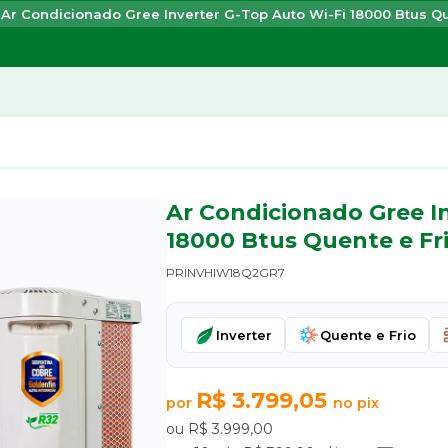
Ar Condicionado Gree Inverter G-Top Auto Wi-Fi 18000 Btus Qu
Ar Condicionado Gree I
18000 Btus Quente e Fr
PRINVHIW18Q2GR7
Inverter
Quente e Frio
R$ 3.799,05
por
no pix
ou R$ 3.999,00