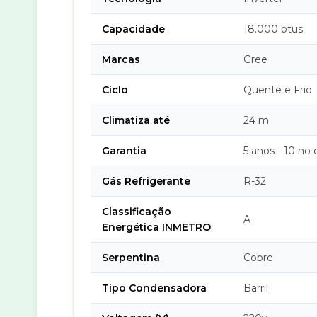
Capacidade
18.000 btus
Marcas
Gree
Ciclo
Quente e Frio
Climatiza até
24 m
Garantia
5 anos - 10 no
Gás Refrigerante
R-32
Classificação
A
Energética INMETRO
Serpentina
Cobre
Tipo Condensadora
Barril