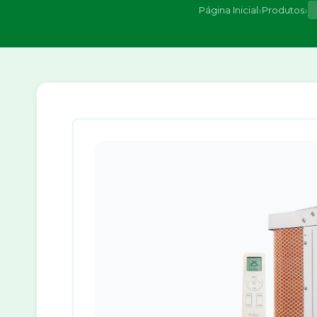
›
›
Página Inicial
Produtos