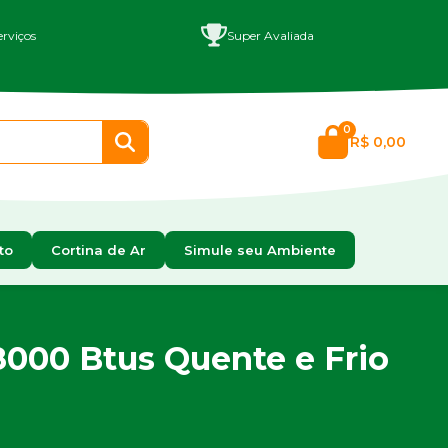
rviços
Super Avaliada
0
R$ 0,00
to
Cortina de Ar
Simule seu Ambiente
8000 Btus Quente e Frio