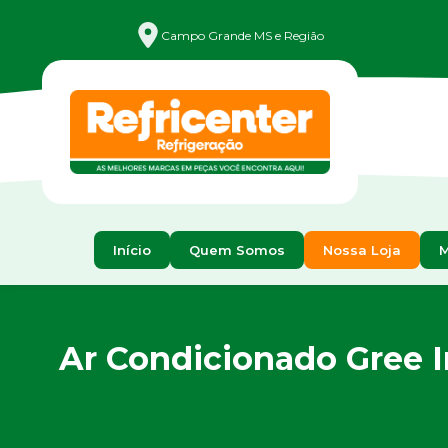
Campo Grande MS e Região
Início
Quem Somos
Nossa Loja
M
Ar Condicionado Gree I