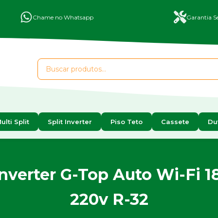
Chame no Whatsapp
Garantia Se
ulti Split
Split Inverter
Piso Teto
Cassete
Du
nverter G-Top Auto Wi-Fi 1
220v R-32